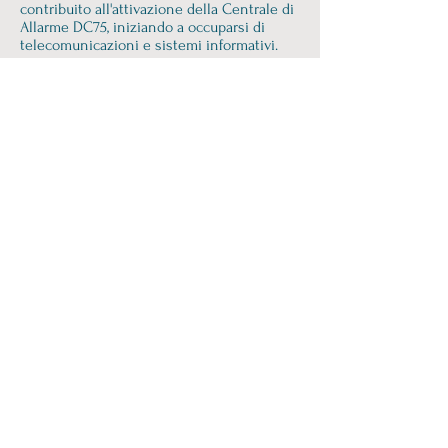
contribuito all'attivazione della Centrale di
Allarme DC75, iniziando a occuparsi di
telecomunicazioni e sistemi informativi.
Successivamente, ha assunto la
responsabilità della gestione dei sistemi
informativi automatizzati per la Difesa
Civile, sviluppando e implementando il
Sistema Informativo della Difesa Civile
(SIDEC).
Inoltre, ha partecipato a progetti
internazionali, rappresentando il Ministero
dell'Interno in gruppi di lavoro dell'Unione
Europea relativi alla protezione delle
infrastrutture critiche.