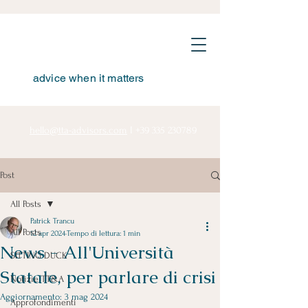
advice when it matters
hello@tta-advisors.com
I
+39 335 230789
Post
All Posts
Patrick Trancu
All Posts
12 apr 2024
Tempo di lettura: 1 min
News - All'Università
SITTING DUCK
Statale, per parlare di crisi
Notizie TT&A
Aggiornamento:
3 mag 2024
Approfondimenti