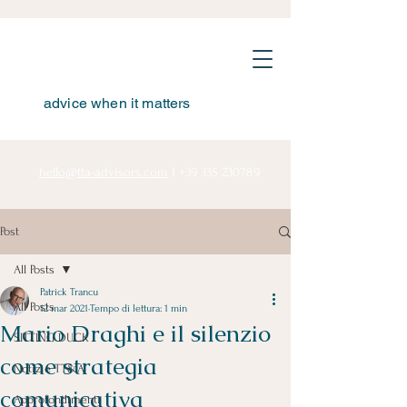
advice when it matters
hello@tta-advisors.com
I
+39 335 230789
Post
All Posts
Patrick Trancu
All Posts
12 mar 2021
Tempo di lettura: 1 min
Mario Draghi e il silenzio
SITTING DUCK
come strategia
Notizie TT&A
comunicativa
Approfondimenti