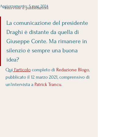
Aggiornamento:
5 mag 2024
Interviste e pubblicazioni
La comunicazione del presidente 
Draghi è distante da quella di 
Giuseppe Conte. Ma rimanere in 
silenzio è sempre una buona 
idea? 
Qui
 l'articolo
 completo di 
Redazione Blogo
, 
pubblicato il 12 marzo 2021, comprensivo di 
un'intervista a 
Patrick Trancu
.