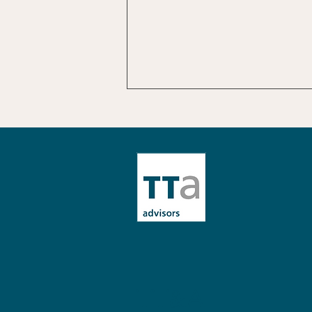
Prepararsi alla crisi:
approcci, responsabilità e
strumenti per le
organizzazioni
TT&A