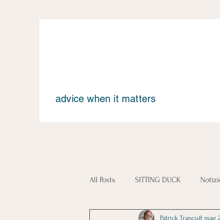
advice when it matters
All Posts
SITTING DUCK
Notiz
Patrick Trancu
8 mag 