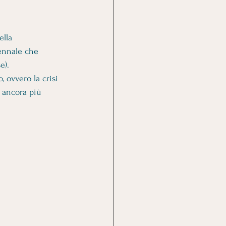
ella 
iennale che 
e).
, ovvero la crisi 
i ancora più 