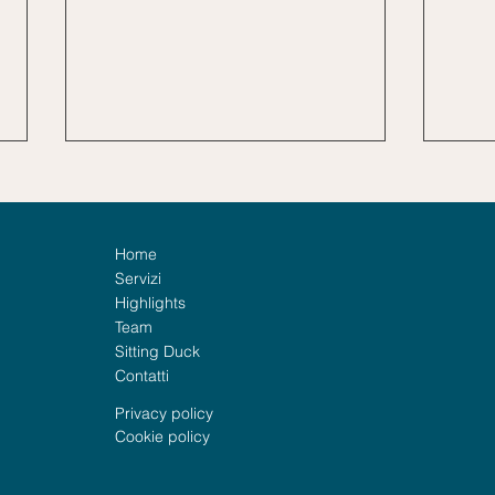
Home
Servizi
Highlights
Team
Sitting Duck
Hormuz: nove corridoi
Eser
Contatti
chiusi. Una sola crisi.
comu
Privacy policy
Cookie policy