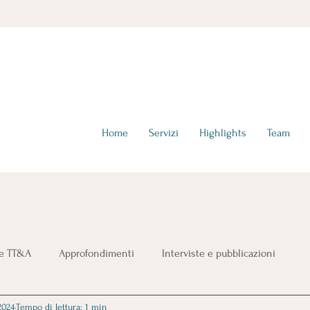
hello@tta-advisors.com
I +39 335 230789
Home
Servizi
Highlights
Team
ie TT&A
Approfondimenti
Interviste e pubblicazioni
2024
Tempo di lettura: 1 min