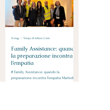
da AIFOS – Associazione Italiana Formatori
ed Operatori della Sicurezza sul Lavoro,
dedicato al tema “Preparazione alla cr
14 mag
Tempo di lettura: 2 min
Family Assistance: quando
la preparazione incontra
l’empatia
# Family Assistance: quando la
preparazione incontra l'empatia Martedì
abbiamo nuovamente affiancato uno dei
principali gestori aeroportuali italiani in
un'esercitazione parziale del Piano di
Assistenza ai Familiari, uno strumento
fondamentale per garantire una risposta