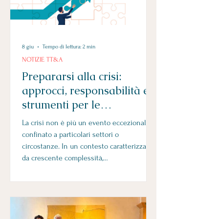
8 giu
Tempo di lettura: 2 min
NOTIZIE TT&A
Prepararsi alla crisi:
approcci, responsabilità e
strumenti per le
organizzazioni
La crisi non è più un evento eccezionale
confinato a particolari settori o
circostanze. In un contesto caratterizzato
da crescente complessità,
interconnessione e volatilità, la capacità di
prepararsi alla crisi rappresenta una delle
competenze strategiche più importanti per
qualsiasi organizzazione. Di questi temi
abbiamo discusso nel webinar organizzato