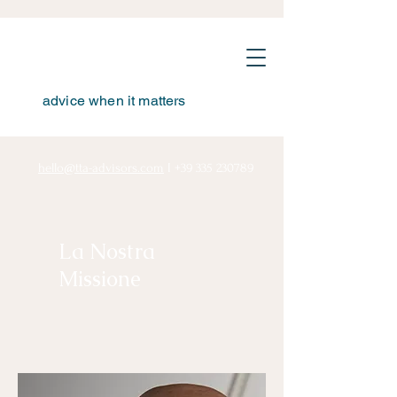
advice when it matters
hello@tta-advisors.com
I
+39 335 230789
La Nostra
Missione