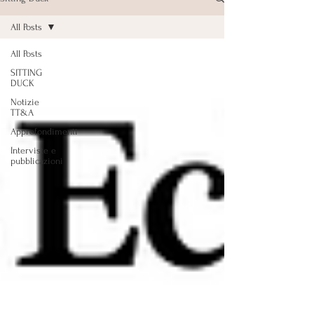
All Posts
All Posts
SITTING
DUCK
Notizie
TT&A
Approfondimenti
Interviste e
pubblicazioni