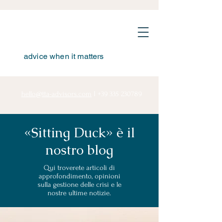
advice when it matters
hello@tta-advisors.com
I
+39 335 230789
«Sitting Duck» è il
nostro blog
Qui troverete articoli di
approfondimento, opinioni
sulla gestione delle crisi e le
nostre ultime notizie.