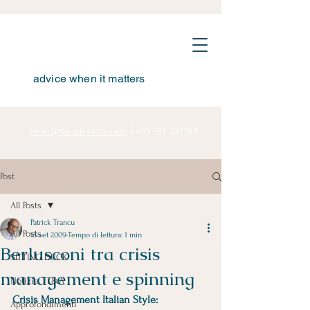
advice when it matters
hello@tta-advisors.com
I
+39 335 230789
Post
All Posts
Patrick Trancu
All Posts
15 set 2009
Tempo di lettura: 1 min
Berlusconi tra crisis
SITTING DUCK
management e spinning
Notizie TT&A
Crisis Management Italian Style: 
Approfondimenti