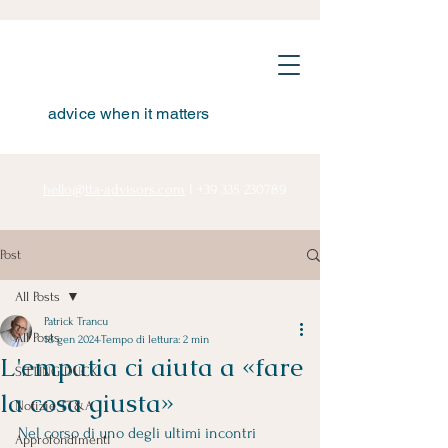
advice when it matters
hello@tta-advisors.com
I
+39 335 230789
Post
All Posts
Patrick Trancu
All Posts
18 gen 2024
Tempo di lettura: 2 min
L'empatia ci aiuta a «fare
SITTING DUCK
la cosa giusta»
Notizie TT&A
Nel corso di uno degli ultimi incontri 
Approfondimenti