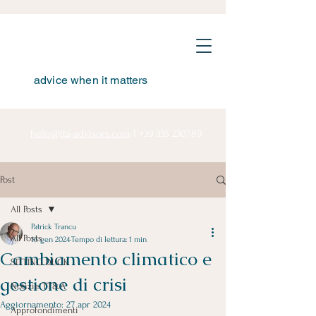
advice when it matters
hello@tta-advisors.com
I
+39 335 230789
Post
All Posts
Patrick Trancu
All Posts
16 gen 2024
Tempo di lettura: 1 min
Cambiamento climatico e
SITTING DUCK
gestione di crisi
Notizie TT&A
Aggiornamento:
27 apr 2024
Approfondimenti