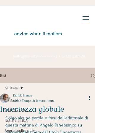
advice when it matters
hello@tta-advisors.com
I
+39 335 230789
Post
All Posts
Patrick Trancu
All Posts
18 feb
Tempo di lettura: 1 min
Incertezza globale
SITTING DUCK
Colgo alcune parole e frasi dell’editoriale di 
Notizie TT&A
questa mattina di Angelo Panebianco su 
Approfondimenti
Corriere della Sera dal titolo "incertezza 