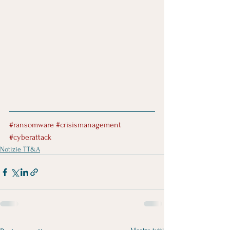
#ransomware
#crisismanagement
#cyberattack
Notizie TT&A