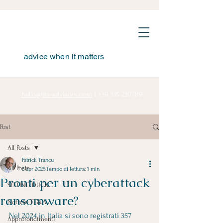
advice when it matters
hello@tta-advisors.com
I
+39 335 230789
Post
All Posts
Patrick Trancu
All Posts
2 apr 2025
Tempo di lettura: 1 min
Pronti per un cyberattack
SITTING DUCK
ransomware?
Notizie TT&A
Nel 2024 in Italia si sono registrati 357 
Approfondimenti