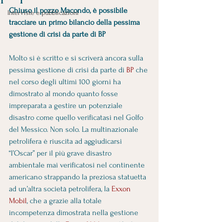
Chiuso il pozzo Macondo, è possibile 
Interviste e pubblicazioni
tracciare un primo bilancio della pessima 
gestione di crisi da parte di BP
Molto si è scritto e si scriverà ancora sulla 
pessima gestione di crisi da parte di 
BP
 che 
nel corso degli ultimi 100 giorni ha 
dimostrato al mondo quanto fosse 
impreparata a gestire un potenziale 
disastro come quello verificatasi nel Golfo 
del Messico. Non solo. La multinazionale 
petrolifera è riuscita ad aggiudicarsi 
“l’Oscar” per il più grave disastro 
ambientale mai verificatosi nel continente 
americano strappando la preziosa statuetta 
ad un’altra società petrolifera, la 
Exxon 
Mobil
, che a grazie alla totale 
incompetenza dimostrata nella gestione 