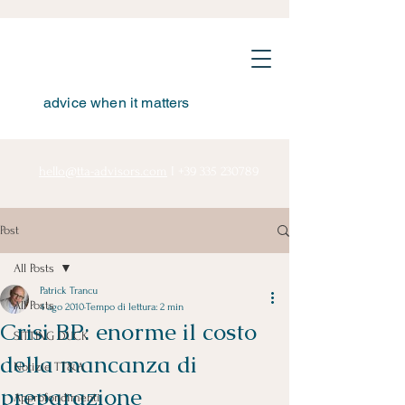
advice when it matters
hello@tta-advisors.com
I
+39 335 230789
Post
All Posts
Patrick Trancu
All Posts
4 ago 2010
Tempo di lettura: 2 min
Crisi BP: enorme il costo
SITTING DUCK
della mancanza di
Notizie TT&A
preparazione
Approfondimenti