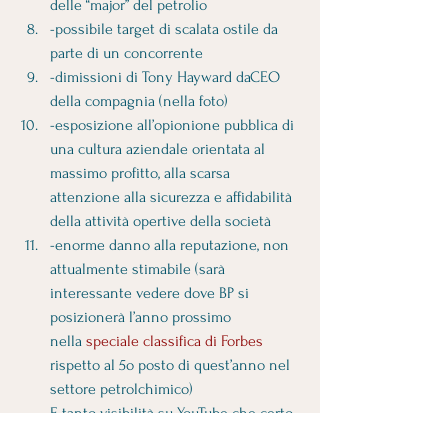
delle “major” del petrolio 
-possibile target di scalata ostile da 
parte di un concorrente 
-dimissioni di Tony Hayward daCEO 
della compagnia (nella foto) 
-esposizione all’opionione pubblica di 
una cultura aziendale orientata al 
massimo profitto, alla scarsa 
attenzione alla sicurezza e affidabilità 
della attività opertive della società 
-enorme danno alla reputazione, non 
attualmente stimabile (sarà 
interessante vedere dove BP si 
posizionerà l’anno prossimo 
nella 
speciale classifica di Forbes
rispetto al 5o posto di quest’anno nel 
settore petrolchimico)
E tanto visibilità su YouTube che certo 
non potrà contribuire alla reputazione 